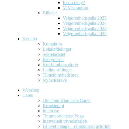
Er du okay?
VIVE-rapport
Billeder
Velgørenhedsgalla 2025
Velgørenhedsgalla 2024
Velgørenhedsgalla 2023
Velgørenhedsgalla 2022
Kontakt
Kontakt os
Lokalafdelinger
Sekretariatet
Bestyrelsen
Kredsambassadører
Ledige stillinger
Tilmeld nyhedsbrev
Nyhedsbreve
Webshop
Cares
Om Thin Blue Line Cares
Kropsterapi
Innercise
Traumeorienteret Yoga
Individuelt trivselsforløb
Få livet tilbage – rehabiliteringsforløb