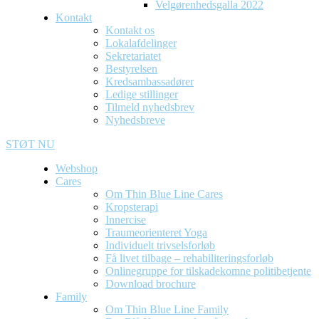
Velgørenhedsgalla 2022
Kontakt
Kontakt os
Lokalafdelinger
Sekretariatet
Bestyrelsen
Kredsambassadører
Ledige stillinger
Tilmeld nyhedsbrev
Nyhedsbreve
STØT NU
Webshop
Cares
Om Thin Blue Line Cares
Kropsterapi
Innercise
Traumeorienteret Yoga
Individuelt trivselsforløb
Få livet tilbage – rehabiliteringsforløb
Onlinegruppe for tilskadekomne politibetjente
Download brochure
Family
Om Thin Blue Line Family