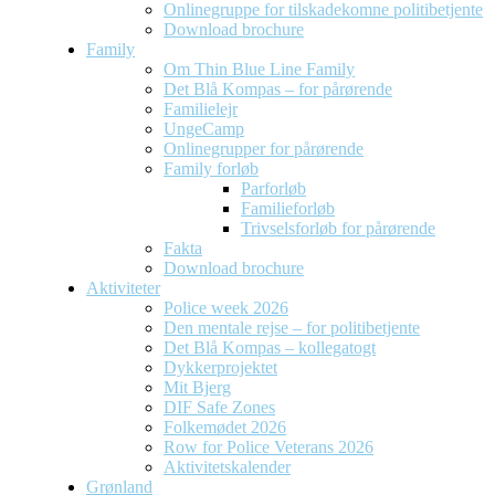
Onlinegruppe for tilskadekomne politibetjente
Download brochure
Family
Om Thin Blue Line Family
Det Blå Kompas – for pårørende
Familielejr
UngeCamp
Onlinegrupper for pårørende
Family forløb
Parforløb
Familieforløb
Trivselsforløb for pårørende
Fakta
Download brochure
Aktiviteter
Police week 2026
Den mentale rejse – for politibetjente
Det Blå Kompas – kollegatogt
Dykkerprojektet
Mit Bjerg
DIF Safe Zones
Folkemødet 2026
Row for Police Veterans 2026
Aktivitetskalender
Grønland