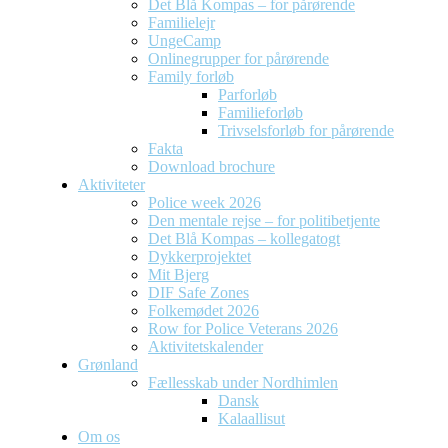
Det Blå Kompas – for pårørende
Familielejr
UngeCamp
Onlinegrupper for pårørende
Family forløb
Parforløb
Familieforløb
Trivselsforløb for pårørende
Fakta
Download brochure
Aktiviteter
Police week 2026
Den mentale rejse – for politibetjente
Det Blå Kompas – kollegatogt
Dykkerprojektet
Mit Bjerg
DIF Safe Zones
Folkemødet 2026
Row for Police Veterans 2026
Aktivitetskalender
Grønland
Fællesskab under Nordhimlen
Dansk
Kalaallisut
Om os