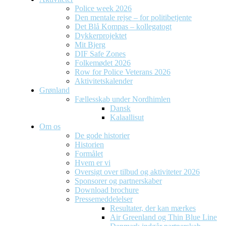
Police week 2026
Den mentale rejse – for politibetjente
Det Blå Kompas – kollegatogt
Dykkerprojektet
Mit Bjerg
DIF Safe Zones
Folkemødet 2026
Row for Police Veterans 2026
Aktivitetskalender
Grønland
Fællesskab under Nordhimlen
Dansk
Kalaallisut
Om os
De gode historier
Historien
Formålet
Hvem er vi
Oversigt over tilbud og aktiviteter 2026
Sponsorer og partnerskaber
Download brochure
Pressemeddelelser
Resultater, der kan mærkes
Air Greenland og Thin Blue Line