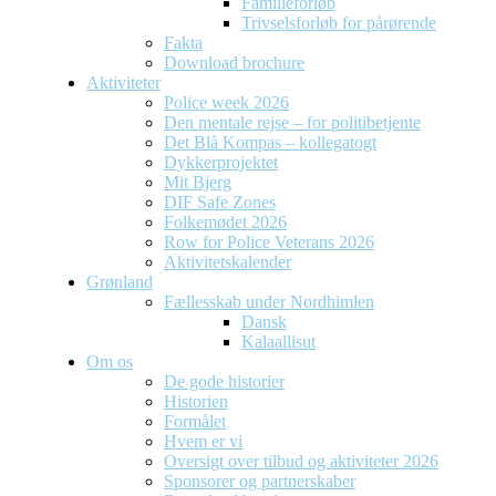
Familieforløb
Trivselsforløb for pårørende
Fakta
Download brochure
Aktiviteter
Police week 2026
Den mentale rejse – for politibetjente
Det Blå Kompas – kollegatogt
Dykkerprojektet
Mit Bjerg
DIF Safe Zones
Folkemødet 2026
Row for Police Veterans 2026
Aktivitetskalender
Grønland
Fællesskab under Nordhimlen
Dansk
Kalaallisut
Om os
De gode historier
Historien
Formålet
Hvem er vi
Oversigt over tilbud og aktiviteter 2026
Sponsorer og partnerskaber