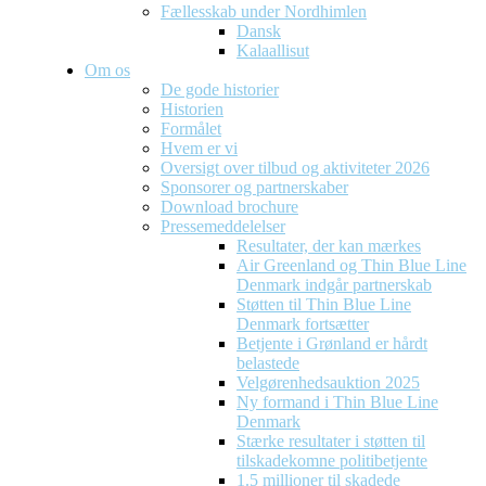
Fællesskab under Nordhimlen
Dansk
Kalaallisut
Om os
De gode historier
Historien
Formålet
Hvem er vi
Oversigt over tilbud og aktiviteter 2026
Sponsorer og partnerskaber
Download brochure
Pressemeddelelser
Resultater, der kan mærkes
Air Greenland og Thin Blue Line
Denmark indgår partnerskab
Støtten til Thin Blue Line
Denmark fortsætter
Betjente i Grønland er hårdt
belastede
Velgørenhedsauktion 2025
Ny formand i Thin Blue Line
Denmark
Stærke resultater i støtten til
tilskadekomne politibetjente
1.5 millioner til skadede