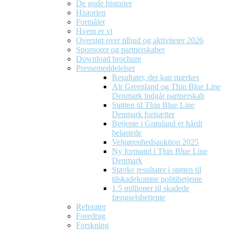
De gode historier
Historien
Formålet
Hvem er vi
Oversigt over tilbud og aktiviteter 2026
Sponsorer og partnerskaber
Download brochure
Pressemeddelelser
Resultater, der kan mærkes
Air Greenland og Thin Blue Line
Denmark indgår partnerskab
Støtten til Thin Blue Line
Denmark fortsætter
Betjente i Grønland er hårdt
belastede
Velgørenhedsauktion 2025
Ny formand i Thin Blue Line
Denmark
Stærke resultater i støtten til
tilskadekomne politibetjente
1.5 millioner til skadede
fængselsbetjente
Referater
Foredrag
Forskning