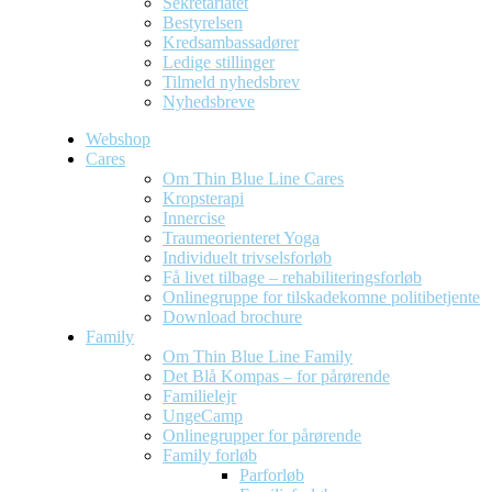
Sekretariatet
Bestyrelsen
Kredsambassadører
Ledige stillinger
Tilmeld nyhedsbrev
Nyhedsbreve
Webshop
Cares
Om Thin Blue Line Cares
Kropsterapi
Innercise
Traumeorienteret Yoga
Individuelt trivselsforløb
Få livet tilbage – rehabiliteringsforløb
Onlinegruppe for tilskadekomne politibetjente
Download brochure
Family
Om Thin Blue Line Family
Det Blå Kompas – for pårørende
Familielejr
UngeCamp
Onlinegrupper for pårørende
Family forløb
Parforløb