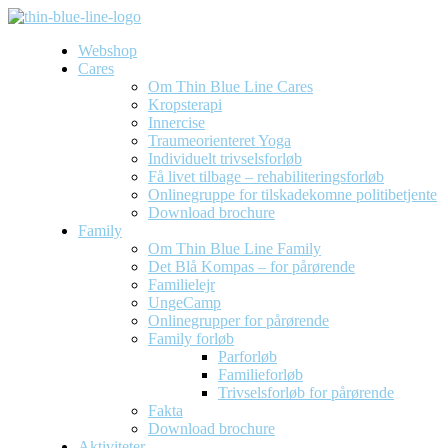
Webshop
Cares
Om Thin Blue Line Cares
Kropsterapi
Innercise
Traumeorienteret Yoga
Individuelt trivselsforløb
Få livet tilbage – rehabiliteringsforløb
Onlinegruppe for tilskadekomne politibetjente
Download brochure
Family
Om Thin Blue Line Family
Det Blå Kompas – for pårørende
Familielejr
UngeCamp
Onlinegrupper for pårørende
Family forløb
Parforløb
Familieforløb
Trivselsforløb for pårørende
Fakta
Download brochure
Aktiviteter