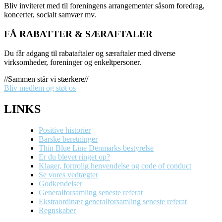
Bliv inviteret med til foreningens arrangementer såsom foredrag,
koncerter, socialt samvær mv.
FÅ RABATTER & SÆRAFTALER
Du får adgang til rabataftaler og særaftaler med diverse
virksomheder, foreninger og enkeltpersoner.
//Sammen står vi stærkere//
Bliv medlem og støt os
LINKS
Positive historier
Barske beretninger
Thin Blue Line Denmarks bestyrelse
Er du blevet ringet op?
Klager, fortrolig henvendelse og code of conduct
Se vores vedtægter
Godkendelser
Generalforsamling seneste referat
Ekstraordinær generalforsamling seneste referat
Regnskaber