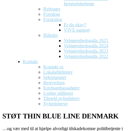
fængselsbetjente
Referater
Foredrag
Forskning
Er du okay?
VIVE-rapport
Billeder
Velgørenhedsgalla 2025
Velgørenhedsgalla 2024
Velgørenhedsgalla 2023
Velgørenhedsgalla 2022
Kontakt
Kontakt os
Lokalafdelinger
Sekretariatet
Bestyrelsen
Kredsambassadører
Ledige stillinger
Tilmeld nyhedsbrev
Nyhedsbreve
STØT THIN BLUE LINE DENMARK
…og vær med til at hjælpe alvorligt tilskadekomne politibetjente i