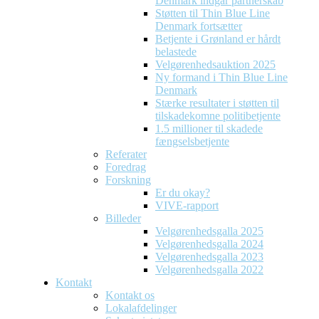
Denmark indgår partnerskab
Støtten til Thin Blue Line
Denmark fortsætter
Betjente i Grønland er hårdt
belastede
Velgørenhedsauktion 2025
Ny formand i Thin Blue Line
Denmark
Stærke resultater i støtten til
tilskadekomne politibetjente
1.5 millioner til skadede
fængselsbetjente
Referater
Foredrag
Forskning
Er du okay?
VIVE-rapport
Billeder
Velgørenhedsgalla 2025
Velgørenhedsgalla 2024
Velgørenhedsgalla 2023
Velgørenhedsgalla 2022
Kontakt
Kontakt os
Lokalafdelinger