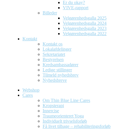
Er du okay?
VIVE-rapport
Billeder
Velgørenhedsgalla 2025
Velgørenhedsgalla 2024
Velgørenhedsgalla 2023
Velgørenhedsgalla 2022
Kontakt
Kontakt os
Lokalafdelinger
Sekretariatet
Bestyrelsen
Kredsambassadører
Ledige stillinger
Tilmeld nyhedsbrev
Nyhedsbreve
Webshop
Cares
Om Thin Blue Line Cares
Kropsterapi
Innercise
Traumeorienteret Yoga
Individuelt trivselsforløb
Få livet tilbage – rehabiliteringsforløb