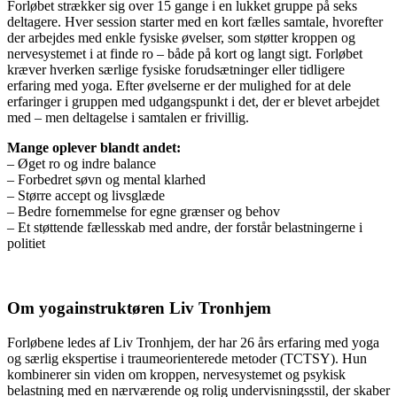
Forløbet strækker sig over 15 gange i en lukket gruppe på seks
deltagere. Hver session starter med en kort fælles samtale, hvorefter
der arbejdes med enkle fysiske øvelser, som støtter kroppen og
nervesystemet i at finde ro – både på kort og langt sigt. Forløbet
kræver hverken særlige fysiske forudsætninger eller tidligere
erfaring med yoga. Efter øvelserne er der mulighed for at dele
erfaringer i gruppen med udgangspunkt i det, der er blevet arbejdet
med – men deltagelse i samtalen er frivillig.
Mange oplever blandt andet:
– Øget ro og indre balance
– Forbedret søvn og mental klarhed
– Større accept og livsglæde
– Bedre fornemmelse for egne grænser og behov
– Et støttende fællesskab med andre, der forstår belastningerne i
politiet
Om yogainstruktøren Liv Tronhjem
Forløbene ledes af Liv Tronhjem, der har 26 års erfaring med yoga
og særlig ekspertise i traumeorienterede metoder (TCTSY). Hun
kombinerer sin viden om kroppen, nervesystemet og psykisk
belastning med en nærværende og rolig undervisningsstil, der skaber