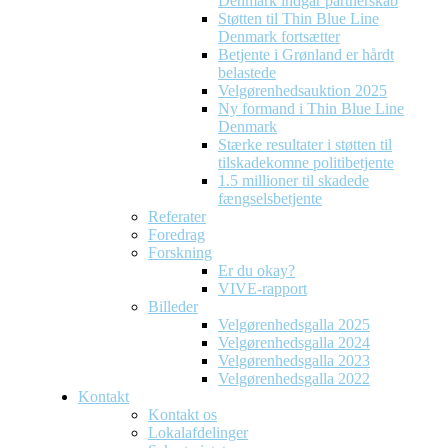
Denmark indgår partnerskab
Støtten til Thin Blue Line
Denmark fortsætter
Betjente i Grønland er hårdt
belastede
Velgørenhedsauktion 2025
Ny formand i Thin Blue Line
Denmark
Stærke resultater i støtten til
tilskadekomne politibetjente
1.5 millioner til skadede
fængselsbetjente
Referater
Foredrag
Forskning
Er du okay?
VIVE-rapport
Billeder
Velgørenhedsgalla 2025
Velgørenhedsgalla 2024
Velgørenhedsgalla 2023
Velgørenhedsgalla 2022
Kontakt
Kontakt os
Lokalafdelinger