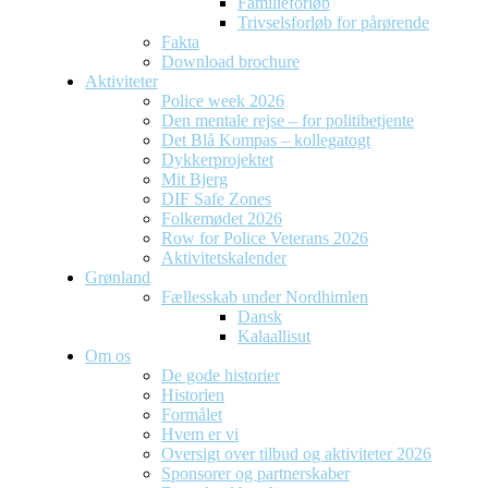
Familieforløb
Trivselsforløb for pårørende
Fakta
Download brochure
Aktiviteter
Police week 2026
Den mentale rejse – for politibetjente
Det Blå Kompas – kollegatogt
Dykkerprojektet
Mit Bjerg
DIF Safe Zones
Folkemødet 2026
Row for Police Veterans 2026
Aktivitetskalender
Grønland
Fællesskab under Nordhimlen
Dansk
Kalaallisut
Om os
De gode historier
Historien
Formålet
Hvem er vi
Oversigt over tilbud og aktiviteter 2026
Sponsorer og partnerskaber