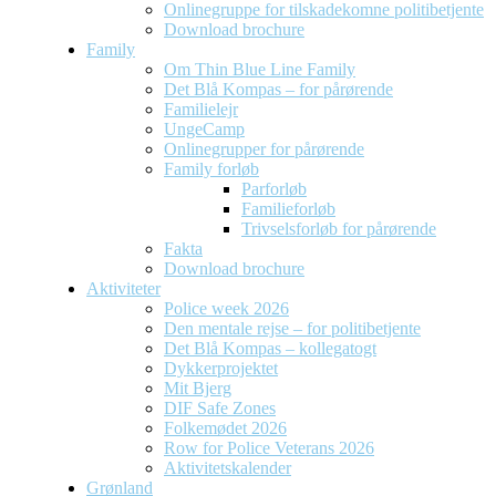
Onlinegruppe for tilskadekomne politibetjente
Download brochure
Family
Om Thin Blue Line Family
Det Blå Kompas – for pårørende
Familielejr
UngeCamp
Onlinegrupper for pårørende
Family forløb
Parforløb
Familieforløb
Trivselsforløb for pårørende
Fakta
Download brochure
Aktiviteter
Police week 2026
Den mentale rejse – for politibetjente
Det Blå Kompas – kollegatogt
Dykkerprojektet
Mit Bjerg
DIF Safe Zones
Folkemødet 2026
Row for Police Veterans 2026
Aktivitetskalender
Grønland