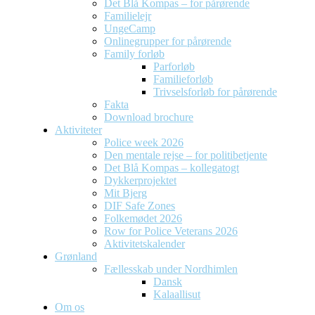
Det Blå Kompas – for pårørende
Familielejr
UngeCamp
Onlinegrupper for pårørende
Family forløb
Parforløb
Familieforløb
Trivselsforløb for pårørende
Fakta
Download brochure
Aktiviteter
Police week 2026
Den mentale rejse – for politibetjente
Det Blå Kompas – kollegatogt
Dykkerprojektet
Mit Bjerg
DIF Safe Zones
Folkemødet 2026
Row for Police Veterans 2026
Aktivitetskalender
Grønland
Fællesskab under Nordhimlen
Dansk
Kalaallisut
Om os