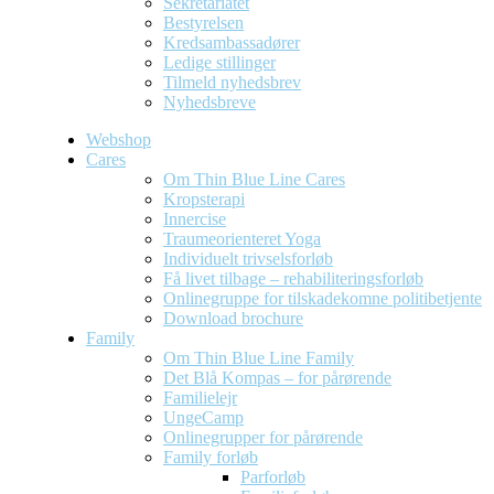
Sekretariatet
Bestyrelsen
Kredsambassadører
Ledige stillinger
Tilmeld nyhedsbrev
Nyhedsbreve
Webshop
Cares
Om Thin Blue Line Cares
Kropsterapi
Innercise
Traumeorienteret Yoga
Individuelt trivselsforløb
Få livet tilbage – rehabiliteringsforløb
Onlinegruppe for tilskadekomne politibetjente
Download brochure
Family
Om Thin Blue Line Family
Det Blå Kompas – for pårørende
Familielejr
UngeCamp
Onlinegrupper for pårørende
Family forløb
Parforløb