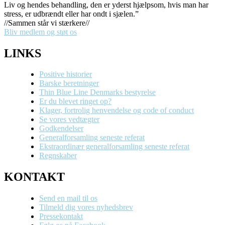
Liv og hendes behandling, den er yderst hjælpsom, hvis man har
stress, er udbrændt eller har ondt i sjælen.”
//Sammen står vi stærkere//
Bliv medlem og støt os
LINKS
Positive historier
Barske beretninger
Thin Blue Line Denmarks bestyrelse
Er du blevet ringet op?
Klager, fortrolig henvendelse og code of conduct
Se vores vedtægter
Godkendelser
Generalforsamling seneste referat
Ekstraordinær generalforsamling seneste referat
Regnskaber
KONTAKT
Send en mail til os
Tilmeld dig vores nyhedsbrev
Pressekontakt