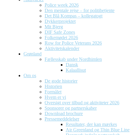
Police week 2026
Den mentale rejse – for politibetjente
Det Blå Kompas – kollegatogt
Dykkerprojektet
Mit Bjerg
DIF Safe Zones
Folkemødet 2026
Row for Police Veterans 2026
Aktivitetskalender
Grønland
Fællesskab under Nordhimlen
Dansk
Kalaallisut
Om os
De gode historier
Historien
Formålet
Hvem er vi
Oversigt over tilbud og aktiviteter 2026
Sponsorer og partnerskaber
Download brochure
Pressemeddelelser
Resultater, der kan mærkes
Air Greenland og Thin Blue Line