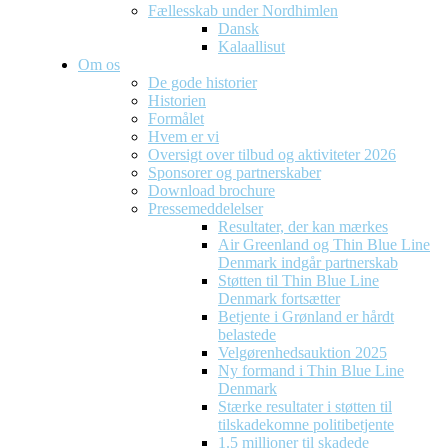
Fællesskab under Nordhimlen
Dansk
Kalaallisut
Om os
De gode historier
Historien
Formålet
Hvem er vi
Oversigt over tilbud og aktiviteter 2026
Sponsorer og partnerskaber
Download brochure
Pressemeddelelser
Resultater, der kan mærkes
Air Greenland og Thin Blue Line
Denmark indgår partnerskab
Støtten til Thin Blue Line
Denmark fortsætter
Betjente i Grønland er hårdt
belastede
Velgørenhedsauktion 2025
Ny formand i Thin Blue Line
Denmark
Stærke resultater i støtten til
tilskadekomne politibetjente
1.5 millioner til skadede