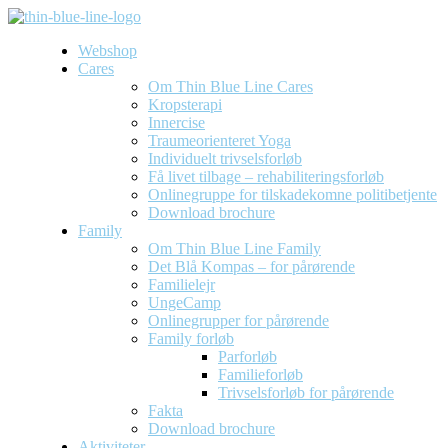
Webshop
Cares
Om Thin Blue Line Cares
Kropsterapi
Innercise
Traumeorienteret Yoga
Individuelt trivselsforløb
Få livet tilbage – rehabiliteringsforløb
Onlinegruppe for tilskadekomne politibetjente
Download brochure
Family
Om Thin Blue Line Family
Det Blå Kompas – for pårørende
Familielejr
UngeCamp
Onlinegrupper for pårørende
Family forløb
Parforløb
Familieforløb
Trivselsforløb for pårørende
Fakta
Download brochure
Aktiviteter