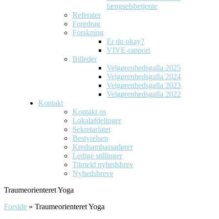
fængselsbetjente
Referater
Foredrag
Forskning
Er du okay?
VIVE-rapport
Billeder
Velgørenhedsgalla 2025
Velgørenhedsgalla 2024
Velgørenhedsgalla 2023
Velgørenhedsgalla 2022
Kontakt
Kontakt os
Lokalafdelinger
Sekretariatet
Bestyrelsen
Kredsambassadører
Ledige stillinger
Tilmeld nyhedsbrev
Nyhedsbreve
Traumeorienteret Yoga
Forside
»
Traumeorienteret Yoga