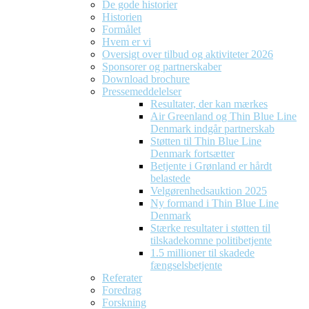
De gode historier
Historien
Formålet
Hvem er vi
Oversigt over tilbud og aktiviteter 2026
Sponsorer og partnerskaber
Download brochure
Pressemeddelelser
Resultater, der kan mærkes
Air Greenland og Thin Blue Line
Denmark indgår partnerskab
Støtten til Thin Blue Line
Denmark fortsætter
Betjente i Grønland er hårdt
belastede
Velgørenhedsauktion 2025
Ny formand i Thin Blue Line
Denmark
Stærke resultater i støtten til
tilskadekomne politibetjente
1.5 millioner til skadede
fængselsbetjente
Referater
Foredrag
Forskning