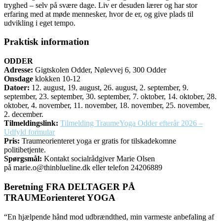
tryghed – selv på svære dage. Liv er desuden lærer og har stor
erfaring med at møde mennesker, hvor de er, og give plads til
udvikling i eget tempo.
Praktisk information
ODDER
Adresse:
Gigtskolen Odder, Nølevvej 6, 300 Odder
Onsdage
klokken 10-12
Datoer:
12. august,
19. august, 26. august, 2. september, 9.
september, 23. september, 30. september, 7. oktober, 14. oktober, 28.
oktober, 4. november, 11. november, 18. november, 25. november,
2. december.
Tilmeldingslink:
Tilmelding TraumeYoga Odder efterår 2026 –
Udfyld formular
Pris:
Traumeorienteret yoga
er gratis for tilskadekomne
politibetjente.
Spørgsmål:
K
ontakt socialrådgiver Marie Olsen
på
marie.o@thinblueline.dk eller telefon 24206889
Beretning FRA DELTAGER PÅ
TRAUMEorienteret YOGA
“En hjælpende hånd mod udbrændthed, min varmeste anbefaling af