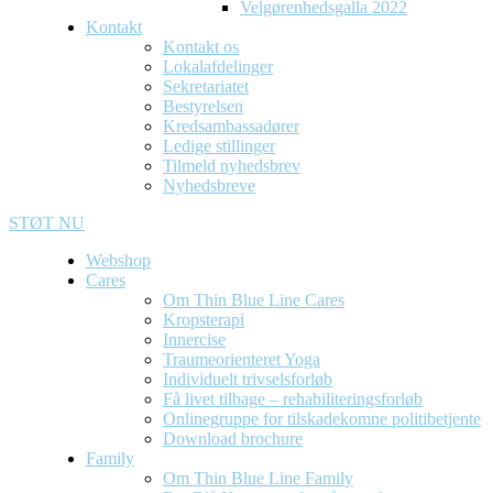
Velgørenhedsgalla 2022
Kontakt
Kontakt os
Lokalafdelinger
Sekretariatet
Bestyrelsen
Kredsambassadører
Ledige stillinger
Tilmeld nyhedsbrev
Nyhedsbreve
STØT NU
Webshop
Cares
Om Thin Blue Line Cares
Kropsterapi
Innercise
Traumeorienteret Yoga
Individuelt trivselsforløb
Få livet tilbage – rehabiliteringsforløb
Onlinegruppe for tilskadekomne politibetjente
Download brochure
Family
Om Thin Blue Line Family