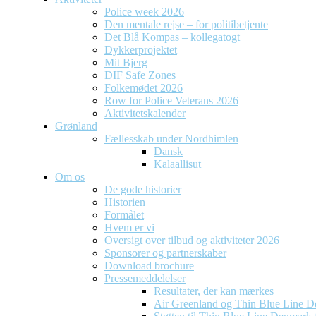
Police week 2026
Den mentale rejse – for politibetjente
Det Blå Kompas – kollegatogt
Dykkerprojektet
Mit Bjerg
DIF Safe Zones
Folkemødet 2026
Row for Police Veterans 2026
Aktivitetskalender
Grønland
Fællesskab under Nordhimlen
Dansk
Kalaallisut
Om os
De gode historier
Historien
Formålet
Hvem er vi
Oversigt over tilbud og aktiviteter 2026
Sponsorer og partnerskaber
Download brochure
Pressemeddelelser
Resultater, der kan mærkes
Air Greenland og Thin Blue Line D