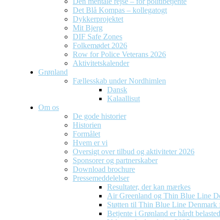
Den mentale rejse – for politibetjente
Det Blå Kompas – kollegatogt
Dykkerprojektet
Mit Bjerg
DIF Safe Zones
Folkemødet 2026
Row for Police Veterans 2026
Aktivitetskalender
Grønland
Fællesskab under Nordhimlen
Dansk
Kalaallisut
Om os
De gode historier
Historien
Formålet
Hvem er vi
Oversigt over tilbud og aktiviteter 2026
Sponsorer og partnerskaber
Download brochure
Pressemeddelelser
Resultater, der kan mærkes
Air Greenland og Thin Blue Line D
Støtten til Thin Blue Line Denmark f
Betjente i Grønland er hårdt belaste