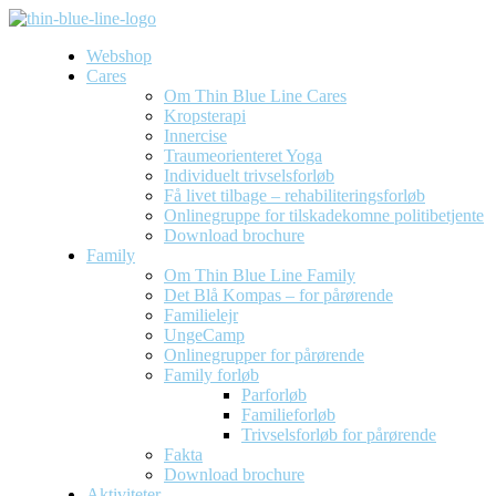
Webshop
Cares
Om Thin Blue Line Cares
Kropsterapi
Innercise
Traumeorienteret Yoga
Individuelt trivselsforløb
Få livet tilbage – rehabiliteringsforløb
Onlinegruppe for tilskadekomne politibetjente
Download brochure
Family
Om Thin Blue Line Family
Det Blå Kompas – for pårørende
Familielejr
UngeCamp
Onlinegrupper for pårørende
Family forløb
Parforløb
Familieforløb
Trivselsforløb for pårørende
Fakta
Download brochure
Aktiviteter