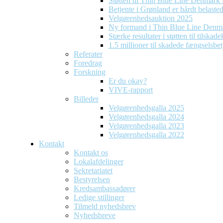
Støtten til Thin Blue Line Denmark f
Betjente i Grønland er hårdt belaste
Velgørenhedsauktion 2025
Ny formand i Thin Blue Line Denm
Stærke resultater i støtten til tilska
1.5 millioner til skadede fængselsbet
Referater
Foredrag
Forskning
Er du okay?
VIVE-rapport
Billeder
Velgørenhedsgalla 2025
Velgørenhedsgalla 2024
Velgørenhedsgalla 2023
Velgørenhedsgalla 2022
Kontakt
Kontakt os
Lokalafdelinger
Sekretariatet
Bestyrelsen
Kredsambassadører
Ledige stillinger
Tilmeld nyhedsbrev
Nyhedsbreve