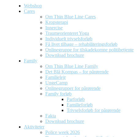
Webshop
Cares
Om Thin Blue Line Cares
Kropsterapi
Innercise
Traumeorienteret Yoga
Individuelt trivselsforløb
Få livet tilbage – rehabiliteringsforløb
Onlinegruppe for tilskadekomne politibetjente
Download brochure
Family
Om Thin Blue Line Family
Det Blå Kompas – for pårørende
Familielejr
UngeCamp
Onlinegrupper for pårørende
Family forløb
Parforløb
Familieforløb
Trivselsforløb for pårørende
Fakta
Download brochure
Aktiviteter
Police week 2026