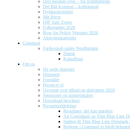
Den mentale rejse – for politibetjente
Det Blå Kompas – kollegatogt
Dykkerprojektet
Mit Bjerg
DIF Safe Zones
Folkemødet 2026
Row for Police Veterans 2026
Aktivitetskalender
Grønland
Fællesskab under Nordhimlen
Dansk
Kalaallisut
Om os
De gode historier
Historien
Formålet
Hvem er vi
Oversigt over tilbud og aktiviteter 2026
Sponsorer og partnerskaber
Download brochure
Pressemeddelelser
Resultater, der kan mærkes
Air Greenland og Thin Blue Line D
Støtten til Thin Blue Line Denmark f
Betjente i Grønland er hårdt belaste