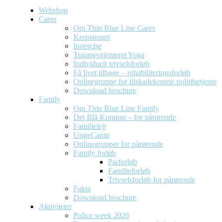
Webshop
Cares
Om Thin Blue Line Cares
Kropsterapi
Innercise
Traumeorienteret Yoga
Individuelt trivselsforløb
Få livet tilbage – rehabiliteringsforløb
Onlinegruppe for tilskadekomne politibetjente
Download brochure
Family
Om Thin Blue Line Family
Det Blå Kompas – for pårørende
Familielejr
UngeCamp
Onlinegrupper for pårørende
Family forløb
Parforløb
Familieforløb
Trivselsforløb for pårørende
Fakta
Download brochure
Aktiviteter
Police week 2026