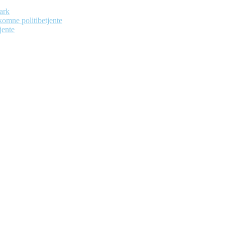
ark
dekomne politibetjente
jente