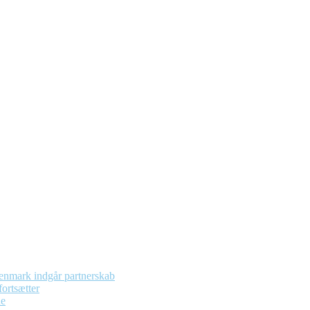
enmark indgår partnerskab
ortsætter
de