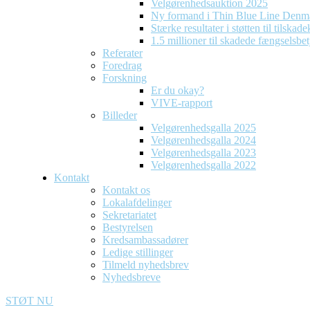
Velgørenhedsauktion 2025
Ny formand i Thin Blue Line Denm
Stærke resultater i støtten til tilska
1.5 millioner til skadede fængselsbet
Referater
Foredrag
Forskning
Er du okay?
VIVE-rapport
Billeder
Velgørenhedsgalla 2025
Velgørenhedsgalla 2024
Velgørenhedsgalla 2023
Velgørenhedsgalla 2022
Kontakt
Kontakt os
Lokalafdelinger
Sekretariatet
Bestyrelsen
Kredsambassadører
Ledige stillinger
Tilmeld nyhedsbrev
Nyhedsbreve
STØT NU