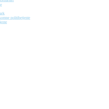
ortsætter
de
ark
dekomne politibetjente
jente