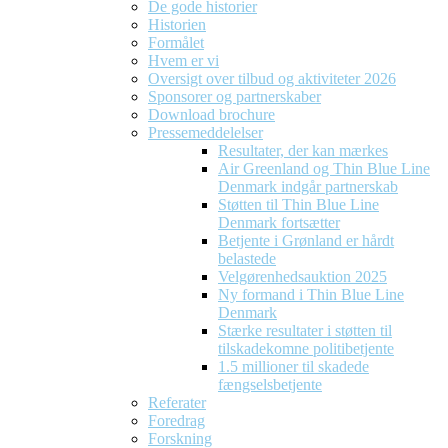
De gode historier
Historien
Formålet
Hvem er vi
Oversigt over tilbud og aktiviteter 2026
Sponsorer og partnerskaber
Download brochure
Pressemeddelelser
Resultater, der kan mærkes
Air Greenland og Thin Blue Line
Denmark indgår partnerskab
Støtten til Thin Blue Line
Denmark fortsætter
Betjente i Grønland er hårdt
belastede
Velgørenhedsauktion 2025
Ny formand i Thin Blue Line
Denmark
Stærke resultater i støtten til
tilskadekomne politibetjente
1.5 millioner til skadede
fængselsbetjente
Referater
Foredrag
Forskning