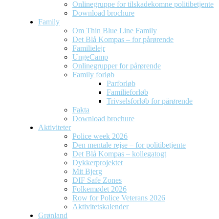
Onlinegruppe for tilskadekomne politibetjente
Download brochure
Family
Om Thin Blue Line Family
Det Blå Kompas – for pårørende
Familielejr
UngeCamp
Onlinegrupper for pårørende
Family forløb
Parforløb
Familieforløb
Trivselsforløb for pårørende
Fakta
Download brochure
Aktiviteter
Police week 2026
Den mentale rejse – for politibetjente
Det Blå Kompas – kollegatogt
Dykkerprojektet
Mit Bjerg
DIF Safe Zones
Folkemødet 2026
Row for Police Veterans 2026
Aktivitetskalender
Grønland