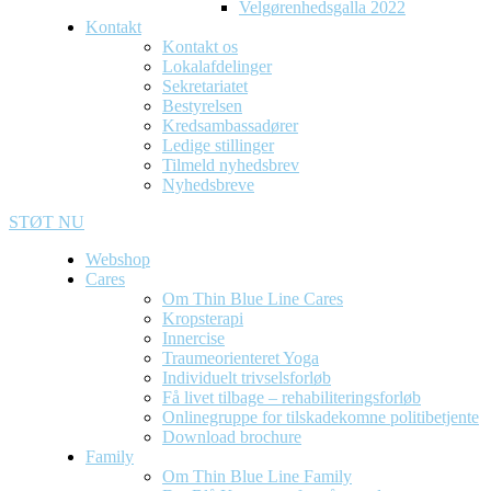
Velgørenhedsgalla 2022
Kontakt
Kontakt os
Lokalafdelinger
Sekretariatet
Bestyrelsen
Kredsambassadører
Ledige stillinger
Tilmeld nyhedsbrev
Nyhedsbreve
STØT NU
Webshop
Cares
Om Thin Blue Line Cares
Kropsterapi
Innercise
Traumeorienteret Yoga
Individuelt trivselsforløb
Få livet tilbage – rehabiliteringsforløb
Onlinegruppe for tilskadekomne politibetjente
Download brochure
Family
Om Thin Blue Line Family