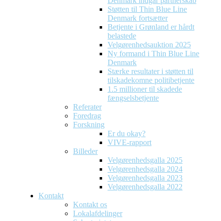
Denmark indgår partnerskab
Støtten til Thin Blue Line
Denmark fortsætter
Betjente i Grønland er hårdt
belastede
Velgørenhedsauktion 2025
Ny formand i Thin Blue Line
Denmark
Stærke resultater i støtten til
tilskadekomne politibetjente
1.5 millioner til skadede
fængselsbetjente
Referater
Foredrag
Forskning
Er du okay?
VIVE-rapport
Billeder
Velgørenhedsgalla 2025
Velgørenhedsgalla 2024
Velgørenhedsgalla 2023
Velgørenhedsgalla 2022
Kontakt
Kontakt os
Lokalafdelinger