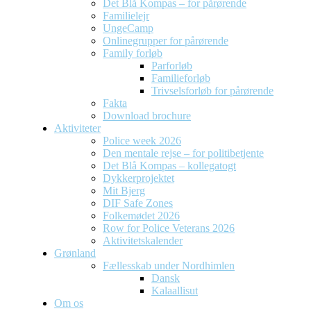
Det Blå Kompas – for pårørende
Familielejr
UngeCamp
Onlinegrupper for pårørende
Family forløb
Parforløb
Familieforløb
Trivselsforløb for pårørende
Fakta
Download brochure
Aktiviteter
Police week 2026
Den mentale rejse – for politibetjente
Det Blå Kompas – kollegatogt
Dykkerprojektet
Mit Bjerg
DIF Safe Zones
Folkemødet 2026
Row for Police Veterans 2026
Aktivitetskalender
Grønland
Fællesskab under Nordhimlen
Dansk
Kalaallisut
Om os