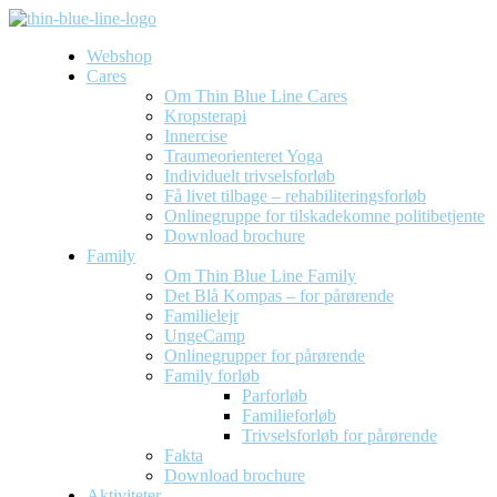
Webshop
Cares
Om Thin Blue Line Cares
Kropsterapi
Innercise
Traumeorienteret Yoga
Individuelt trivselsforløb
Få livet tilbage – rehabiliteringsforløb
Onlinegruppe for tilskadekomne politibetjente
Download brochure
Family
Om Thin Blue Line Family
Det Blå Kompas – for pårørende
Familielejr
UngeCamp
Onlinegrupper for pårørende
Family forløb
Parforløb
Familieforløb
Trivselsforløb for pårørende
Fakta
Download brochure
Aktiviteter