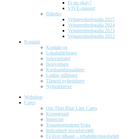
Er du okay?
VIVE-rapport
Billeder
Velgørenhedsgalla 2025
Velgørenhedsgalla 2024
Velgørenhedsgalla 2023
Velgørenhedsgalla 2022
Kontakt
Kontakt os
Lokalafdelinger
Sekretariatet
Bestyrelsen
Kredsambassadører
Ledige stillinger
Tilmeld nyhedsbrev
Nyhedsbreve
Webshop
Cares
Om Thin Blue Line Cares
Kropsterapi
Innercise
Traumeorienteret Yoga
Individuelt trivselsforløb
Få livet tilbage – rehabiliteringsforløb