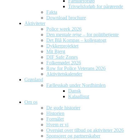
Familieforløb
Trivselsforløb for pårørende
Fakta
Download brochure
Aktiviteter
Police week 2026
Den mentale rejse – for politibetjente
Det Blå Kompas – kollegatogt
Dykkerprojektet
Mit Bjerg
DIF Safe Zones
Folkemødet 2026
Row for Police Veterans 2026
Aktivitetskalender
Grønland
Fællesskab under Nordhimlen
Dansk
Kalaallisut
Om os
De gode historier
Historien
Formålet
Hvem er vi
Oversigt over tilbud og aktiviteter 2026
Sponsorer og partnerskaber