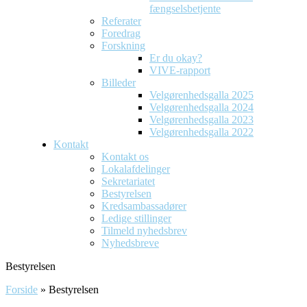
fængselsbetjente
Referater
Foredrag
Forskning
Er du okay?
VIVE-rapport
Billeder
Velgørenhedsgalla 2025
Velgørenhedsgalla 2024
Velgørenhedsgalla 2023
Velgørenhedsgalla 2022
Kontakt
Kontakt os
Lokalafdelinger
Sekretariatet
Bestyrelsen
Kredsambassadører
Ledige stillinger
Tilmeld nyhedsbrev
Nyhedsbreve
Bestyrelsen
Forside
»
Bestyrelsen