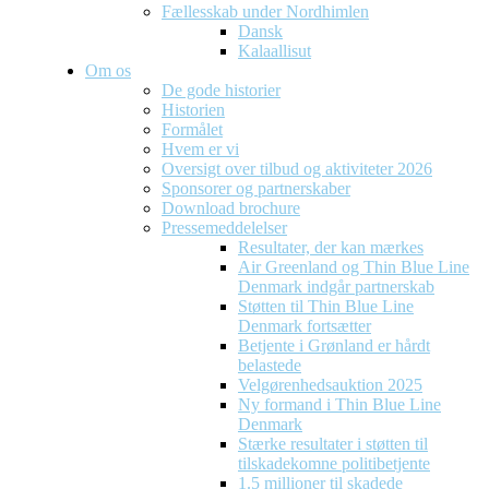
Fællesskab under Nordhimlen
Dansk
Kalaallisut
Om os
De gode historier
Historien
Formålet
Hvem er vi
Oversigt over tilbud og aktiviteter 2026
Sponsorer og partnerskaber
Download brochure
Pressemeddelelser
Resultater, der kan mærkes
Air Greenland og Thin Blue Line
Denmark indgår partnerskab
Støtten til Thin Blue Line
Denmark fortsætter
Betjente i Grønland er hårdt
belastede
Velgørenhedsauktion 2025
Ny formand i Thin Blue Line
Denmark
Stærke resultater i støtten til
tilskadekomne politibetjente
1.5 millioner til skadede