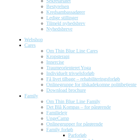
Sekretariatet
Bestyrelsen
Kredsambassadører
Ledige stillinger
Tilmeld nyhedsbrev
Nyhedsbreve
Webshop
Cares
Om Thin Blue Line Cares
Kropsterapi
Innercise
Traumeorienteret Yoga
Individuelt trivselsforløb
Få livet tilbage – rehabiliteringsforløb
Onlinegruppe for tilskadekomne politibetjente
Download brochure
Family
Om Thin Blue Line Family
Det Blå Kompas – for pårørende
Familielejr
UngeCamp
Onlinegrupper for pårørende
Family forløb
Parforløb