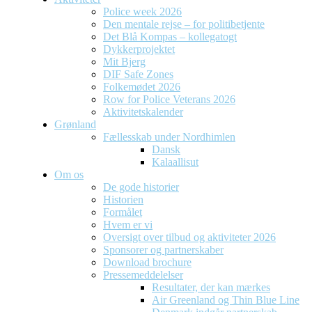
Police week 2026
Den mentale rejse – for politibetjente
Det Blå Kompas – kollegatogt
Dykkerprojektet
Mit Bjerg
DIF Safe Zones
Folkemødet 2026
Row for Police Veterans 2026
Aktivitetskalender
Grønland
Fællesskab under Nordhimlen
Dansk
Kalaallisut
Om os
De gode historier
Historien
Formålet
Hvem er vi
Oversigt over tilbud og aktiviteter 2026
Sponsorer og partnerskaber
Download brochure
Pressemeddelelser
Resultater, der kan mærkes
Air Greenland og Thin Blue Line