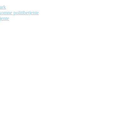
ark
dekomne politibetjente
jente