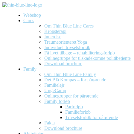
Webshop
Cares
Om Thin Blue Line Cares
Kropsterapi
Innercise
Traumeorienteret Yoga
Individuelt trivselsforløb
Få livet tilbage – rehabiliteringsforløb
Onlinegruppe for tilskadekomne politibetjente
Download brochure
Family
Om Thin Blue Line Family
Det Blå Kompas – for pårørende
Familielejr
UngeCamp
Onlinegrupper for pårørende
Family forløb
Parforløb
Familieforløb
Trivselsforløb for pårørende
Fakta
Download brochure
Aktiviteter