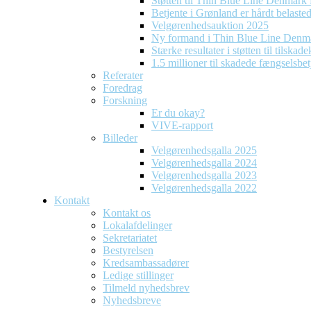
Støtten til Thin Blue Line Denmark f
Betjente i Grønland er hårdt belaste
Velgørenhedsauktion 2025
Ny formand i Thin Blue Line Denm
Stærke resultater i støtten til tilska
1.5 millioner til skadede fængselsbet
Referater
Foredrag
Forskning
Er du okay?
VIVE-rapport
Billeder
Velgørenhedsgalla 2025
Velgørenhedsgalla 2024
Velgørenhedsgalla 2023
Velgørenhedsgalla 2022
Kontakt
Kontakt os
Lokalafdelinger
Sekretariatet
Bestyrelsen
Kredsambassadører
Ledige stillinger
Tilmeld nyhedsbrev
Nyhedsbreve