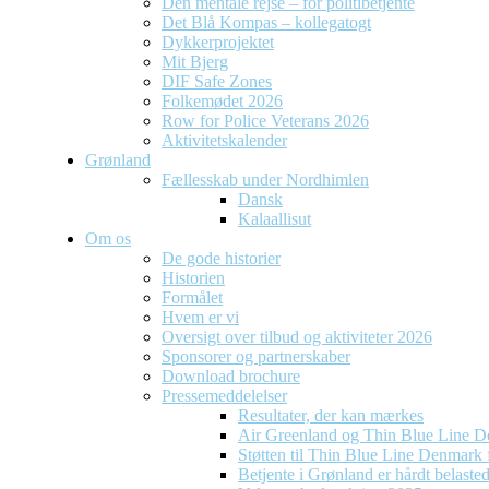
Den mentale rejse – for politibetjente
Det Blå Kompas – kollegatogt
Dykkerprojektet
Mit Bjerg
DIF Safe Zones
Folkemødet 2026
Row for Police Veterans 2026
Aktivitetskalender
Grønland
Fællesskab under Nordhimlen
Dansk
Kalaallisut
Om os
De gode historier
Historien
Formålet
Hvem er vi
Oversigt over tilbud og aktiviteter 2026
Sponsorer og partnerskaber
Download brochure
Pressemeddelelser
Resultater, der kan mærkes
Air Greenland og Thin Blue Line D
Støtten til Thin Blue Line Denmark f
Betjente i Grønland er hårdt belaste