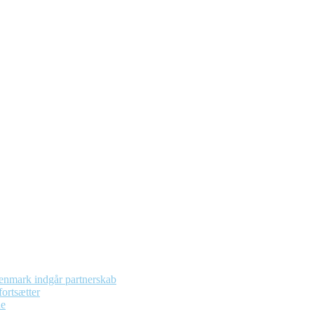
enmark indgår partnerskab
ortsætter
de