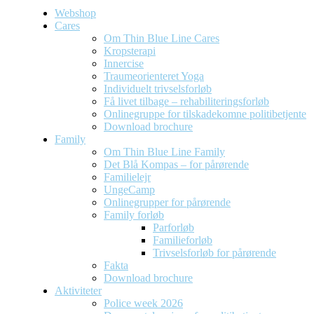
Webshop
Cares
Om Thin Blue Line Cares
Kropsterapi
Innercise
Traumeorienteret Yoga
Individuelt trivselsforløb
Få livet tilbage – rehabiliteringsforløb
Onlinegruppe for tilskadekomne politibetjente
Download brochure
Family
Om Thin Blue Line Family
Det Blå Kompas – for pårørende
Familielejr
UngeCamp
Onlinegrupper for pårørende
Family forløb
Parforløb
Familieforløb
Trivselsforløb for pårørende
Fakta
Download brochure
Aktiviteter
Police week 2026