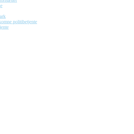
ortsætter
de
ark
dekomne politibetjente
jente