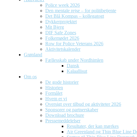
Police week 2026
Den mentale rejse – for politibetjente
Det Blå Kompas – kollegatogt
Dykkerprojektet
Mit Bjerg
DIF Safe Zones
Folkemødet 2026
Row for Police Veterans 2026
Aktivitetskalender
Grønland
Fællesskab under Nordhimlen
Dansk
Kalaallisut
Om os
De gode historier
Historien
Formålet
Hvem er vi
Oversigt over tilbud og aktiviteter 2026
Sponsorer og partnerskaber
Download brochure
Pressemeddelelser
Resultater, der kan mærkes
Air Greenland og Thin Blue Line D