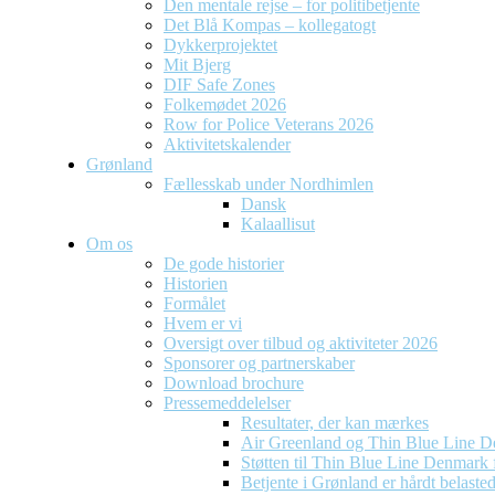
Den mentale rejse – for politibetjente
Det Blå Kompas – kollegatogt
Dykkerprojektet
Mit Bjerg
DIF Safe Zones
Folkemødet 2026
Row for Police Veterans 2026
Aktivitetskalender
Grønland
Fællesskab under Nordhimlen
Dansk
Kalaallisut
Om os
De gode historier
Historien
Formålet
Hvem er vi
Oversigt over tilbud og aktiviteter 2026
Sponsorer og partnerskaber
Download brochure
Pressemeddelelser
Resultater, der kan mærkes
Air Greenland og Thin Blue Line D
Støtten til Thin Blue Line Denmark f
Betjente i Grønland er hårdt belaste