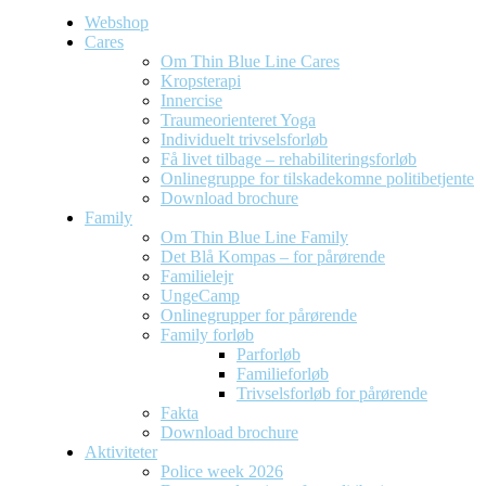
Webshop
Cares
Om Thin Blue Line Cares
Kropsterapi
Innercise
Traumeorienteret Yoga
Individuelt trivselsforløb
Få livet tilbage – rehabiliteringsforløb
Onlinegruppe for tilskadekomne politibetjente
Download brochure
Family
Om Thin Blue Line Family
Det Blå Kompas – for pårørende
Familielejr
UngeCamp
Onlinegrupper for pårørende
Family forløb
Parforløb
Familieforløb
Trivselsforløb for pårørende
Fakta
Download brochure
Aktiviteter
Police week 2026