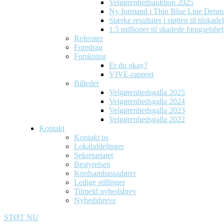
Velgørenhedsauktion 2025
Ny formand i Thin Blue Line Denm
Stærke resultater i støtten til tilska
1.5 millioner til skadede fængselsbet
Referater
Foredrag
Forskning
Er du okay?
VIVE-rapport
Billeder
Velgørenhedsgalla 2025
Velgørenhedsgalla 2024
Velgørenhedsgalla 2023
Velgørenhedsgalla 2022
Kontakt
Kontakt os
Lokalafdelinger
Sekretariatet
Bestyrelsen
Kredsambassadører
Ledige stillinger
Tilmeld nyhedsbrev
Nyhedsbreve
STØT NU