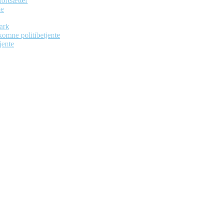
ortsætter
de
ark
dekomne politibetjente
jente