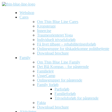
Webshop
Cares
Om Thin Blue Line Cares
Kropsterapi
Innercise
Traumeorienteret Yoga
Individuelt trivselsforløb
Få livet tilbage – rehabiliteringsforløb
Onlinegruppe for tilskadekomne politibetjente
Download brochure
Family
Om Thin Blue Line Family
Det Blå Kompas – for pårørende
Familielejr
UngeCamp
Onlinegrupper for pårørende
Family forløb
Parforløb
Familieforløb
Trivselsforløb for pårørende
Fakta
Download brochure
Aktiviteter