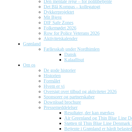
Den mentale rejse – for politibetjente
Det Blå Kompas – kollegatogt
Dykkerprojektet
Mit Bjerg
DIF Safe Zones
Folkemødet 2026
Row for Police Veterans 2026
Aktivitetskalender
Grønland
Fællesskab under Nordhimlen
Dansk
Kalaallisut
Om os
De gode historier
Historien
Formålet
Hvem er vi
Oversigt over tilbud og aktiviteter 2026
Sponsorer og partnerskaber
Download brochure
Pressemeddelelser
Resultater, der kan mærkes
Air Greenland og Thin Blue Line D
Støtten til Thin Blue Line Denmark f
Betjente i Grønland er hårdt belaste