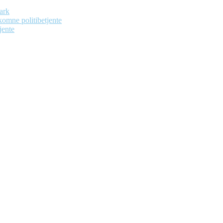
ark
dekomne politibetjente
jente