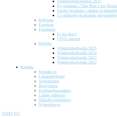
Velgørenhedsauktion 2025
Ny formand i Thin Blue Line Denm
Stærke resultater i støtten til tilska
1.5 millioner til skadede fængselsbet
Referater
Foredrag
Forskning
Er du okay?
VIVE-rapport
Billeder
Velgørenhedsgalla 2025
Velgørenhedsgalla 2024
Velgørenhedsgalla 2023
Velgørenhedsgalla 2022
Kontakt
Kontakt os
Lokalafdelinger
Sekretariatet
Bestyrelsen
Kredsambassadører
Ledige stillinger
Tilmeld nyhedsbrev
Nyhedsbreve
STØT NU