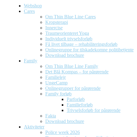
Webshop
Cares
Om Thin Blue Line Cares
Kropsterapi
Innercise
Traumeorienteret Yoga
Individuelt trivselsforløb
Få livet tilbage – rehabiliteringsforløb
Onlinegruppe for tilskadekomne politibetjente
Download brochure
Family
Om Thin Blue Line Family
Det Blå Kompas – for pårørende
Familielejr
UngeCamp
Onlinegrupper for pårørende
Family forløb
Parforløb
Familieforløb
Trivselsforløb for pårørende
Fakta
Download brochure
Aktiviteter
Police week 2026