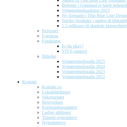
Støtten til Thin Blue Line Denmark f
Betjente i Grønland er hårdt belaste
Velgørenhedsauktion 2025
Ny formand i Thin Blue Line Denm
Stærke resultater i støtten til tilska
1.5 millioner til skadede fængselsbet
Referater
Foredrag
Forskning
Er du okay?
VIVE-rapport
Billeder
Velgørenhedsgalla 2025
Velgørenhedsgalla 2024
Velgørenhedsgalla 2023
Velgørenhedsgalla 2022
Kontakt
Kontakt os
Lokalafdelinger
Sekretariatet
Bestyrelsen
Kredsambassadører
Ledige stillinger
Tilmeld nyhedsbrev
Nyhedsbreve