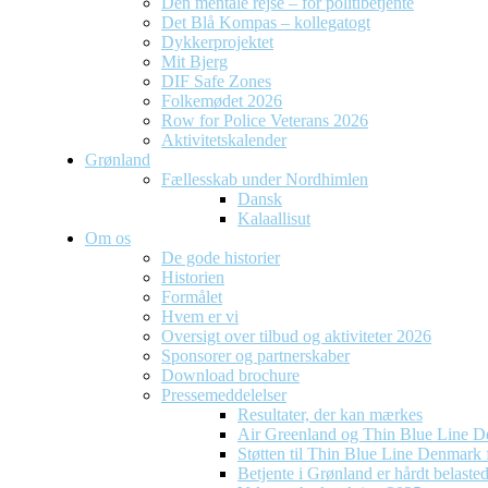
Den mentale rejse – for politibetjente
Det Blå Kompas – kollegatogt
Dykkerprojektet
Mit Bjerg
DIF Safe Zones
Folkemødet 2026
Row for Police Veterans 2026
Aktivitetskalender
Grønland
Fællesskab under Nordhimlen
Dansk
Kalaallisut
Om os
De gode historier
Historien
Formålet
Hvem er vi
Oversigt over tilbud og aktiviteter 2026
Sponsorer og partnerskaber
Download brochure
Pressemeddelelser
Resultater, der kan mærkes
Air Greenland og Thin Blue Line D
Støtten til Thin Blue Line Denmark f
Betjente i Grønland er hårdt belaste