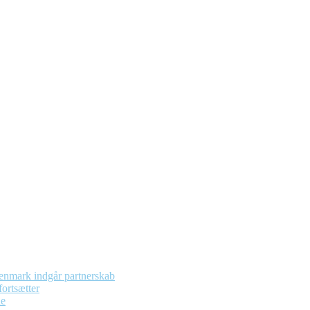
enmark indgår partnerskab
ortsætter
de