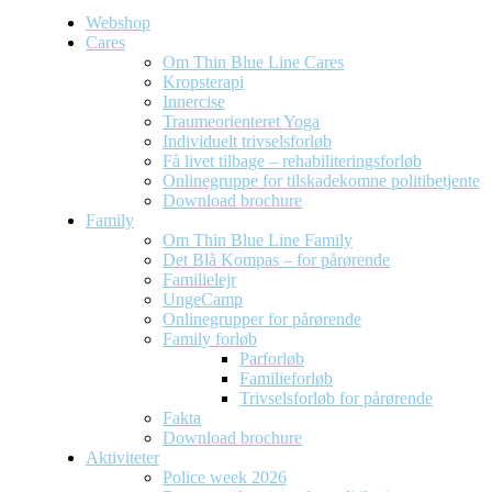
Webshop
Cares
Om Thin Blue Line Cares
Kropsterapi
Innercise
Traumeorienteret Yoga
Individuelt trivselsforløb
Få livet tilbage – rehabiliteringsforløb
Onlinegruppe for tilskadekomne politibetjente
Download brochure
Family
Om Thin Blue Line Family
Det Blå Kompas – for pårørende
Familielejr
UngeCamp
Onlinegrupper for pårørende
Family forløb
Parforløb
Familieforløb
Trivselsforløb for pårørende
Fakta
Download brochure
Aktiviteter
Police week 2026