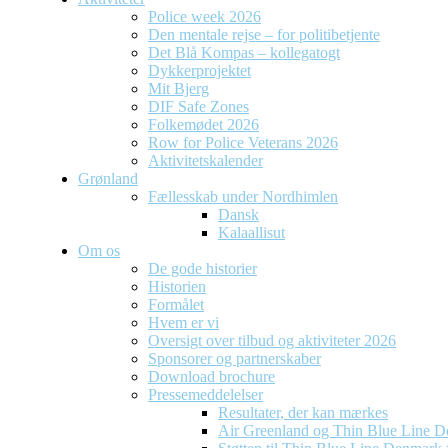
Police week 2026
Den mentale rejse – for politibetjente
Det Blå Kompas – kollegatogt
Dykkerprojektet
Mit Bjerg
DIF Safe Zones
Folkemødet 2026
Row for Police Veterans 2026
Aktivitetskalender
Grønland
Fællesskab under Nordhimlen
Dansk
Kalaallisut
Om os
De gode historier
Historien
Formålet
Hvem er vi
Oversigt over tilbud og aktiviteter 2026
Sponsorer og partnerskaber
Download brochure
Pressemeddelelser
Resultater, der kan mærkes
Air Greenland og Thin Blue Line D