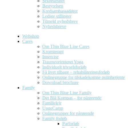
Sekretariatet
Bestyrelsen
Kredsambassadører
Ledige stillinger
Tilmeld nyhedsbrev
Nyhedsbreve
Webshop
Cares
Om Thin Blue Line Cares
Kropsterapi
Innercise
Traumeorienteret Yoga
Individuelt trivselsforløb
Få livet tilbage – rehabiliteringsforløb
Onlinegruppe for tilskadekomne politibetjente
Download brochure
Family
Om Thin Blue Line Family
Det Blå Kompas – for pårørende
Familielejr
UngeCamp
Onlinegrupper for pårørende
Family forløb
Parforløb