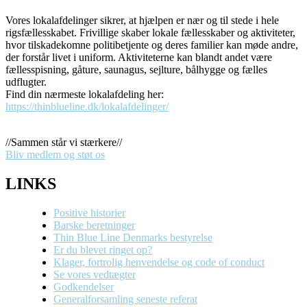
Vores lokalafdelinger sikrer, at hjælpen er nær og til stede i hele
rigsfællesskabet. Frivillige skaber lokale fællesskaber og aktiviteter,
hvor tilskadekomne politibetjente og deres familier kan møde andre,
der forstår livet i uniform. Aktiviteterne kan blandt andet være
fællesspisning, gåture, saunagus, sejlture, bålhygge og fælles
udflugter.
Find din nærmeste lokalafdeling her:
https://thinblueline.dk/lokalafdelinger/
//Sammen står vi stærkere//
Bliv medlem og støt os
LINKS
Positive historier
Barske beretninger
Thin Blue Line Denmarks bestyrelse
Er du blevet ringet op?
Klager, fortrolig henvendelse og code of conduct
Se vores vedtægter
Godkendelser
Generalforsamling seneste referat