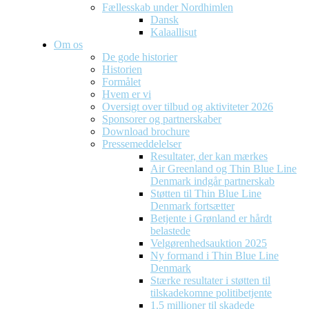
Fællesskab under Nordhimlen
Dansk
Kalaallisut
Om os
De gode historier
Historien
Formålet
Hvem er vi
Oversigt over tilbud og aktiviteter 2026
Sponsorer og partnerskaber
Download brochure
Pressemeddelelser
Resultater, der kan mærkes
Air Greenland og Thin Blue Line
Denmark indgår partnerskab
Støtten til Thin Blue Line
Denmark fortsætter
Betjente i Grønland er hårdt
belastede
Velgørenhedsauktion 2025
Ny formand i Thin Blue Line
Denmark
Stærke resultater i støtten til
tilskadekomne politibetjente
1.5 millioner til skadede