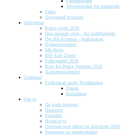
Familieforløb
Trivselsforløb for pårørende
Fakta
Download brochure
Aktiviteter
Police week 2026
Den mentale rejse – for politibetjente
Det Blå Kompas – kollegatogt
Dykkerprojektet
Mit Bjerg
DIF Safe Zones
Folkemødet 2026
Row for Police Veterans 2026
Aktivitetskalender
Grønland
Fællesskab under Nordhimlen
Dansk
Kalaallisut
Om os
De gode historier
Historien
Formålet
Hvem er vi
Oversigt over tilbud og aktiviteter 2026
Sponsorer og partnerskaber