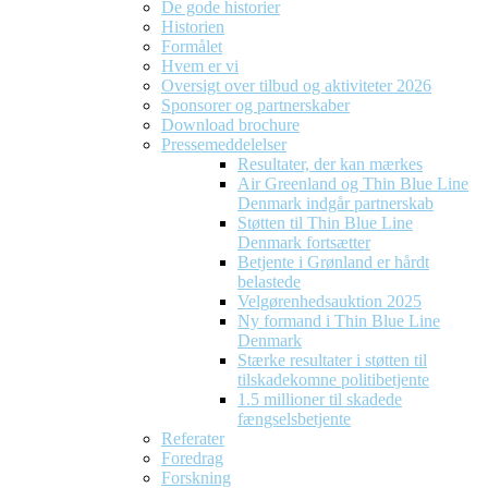
De gode historier
Historien
Formålet
Hvem er vi
Oversigt over tilbud og aktiviteter 2026
Sponsorer og partnerskaber
Download brochure
Pressemeddelelser
Resultater, der kan mærkes
Air Greenland og Thin Blue Line
Denmark indgår partnerskab
Støtten til Thin Blue Line
Denmark fortsætter
Betjente i Grønland er hårdt
belastede
Velgørenhedsauktion 2025
Ny formand i Thin Blue Line
Denmark
Stærke resultater i støtten til
tilskadekomne politibetjente
1.5 millioner til skadede
fængselsbetjente
Referater
Foredrag
Forskning