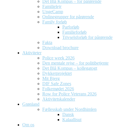
Det Blå Kompas – for pårørende
Familielejr
UngeCamp
Onlinegrupper for pårørende
Family forløb
Parforløb
Familieforløb
Trivselsforløb for pårørende
Fakta
Download brochure
Aktiviteter
Police week 2026
Den mentale rejse – for politibetjente
Det Blå Kompas – kollegatogt
Dykkerprojektet
Mit Bjerg
DIF Safe Zones
Folkemødet 2026
Row for Police Veterans 2026
Aktivitetskalender
Grønland
Fællesskab under Nordhimlen
Dansk
Kalaallisut
Om os