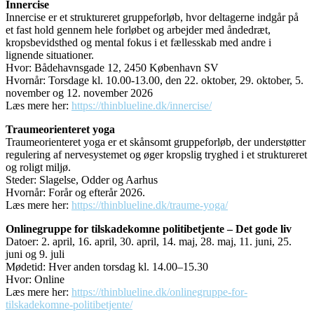
Innercise
Innercise er et struktureret gruppeforløb, hvor deltagerne indgår på
et fast hold gennem hele forløbet og arbejder med åndedræt,
kropsbevidsthed og mental fokus i et fællesskab med andre i
lignende situationer.
Hvor: Bådehavnsgade 12, 2450 København SV
Hvornår: Torsdage kl. 10.00-13.00, den 22. oktober, 29. oktober, 5.
november og 12. november 2026
Læs mere her:
https://thinblueline.dk/innercise/
Traumeorienteret yoga
Traumeorienteret yoga er et skånsomt gruppeforløb, der understøtter
regulering af nervesystemet og øger kropslig tryghed i et struktureret
og roligt miljø.
Steder: Slagelse, Odder og Aarhus
Hvornår: Forår og efterår 2026.
Læs mere her:
https://thinblueline.dk/traume-yoga/
Onlinegruppe for tilskadekomne politibetjente – Det gode liv
Datoer: 2. april, 16. april, 30. april, 14. maj, 28. maj, 11. juni, 25.
juni og 9. juli
Mødetid: Hver anden torsdag kl. 14.00–15.30
Hvor: Online
Læs mere her:
https://thinblueline.dk/onlinegruppe-for-
tilskadekomne-politibetjente/