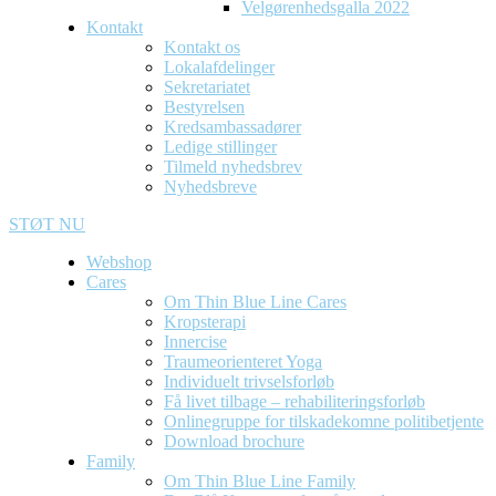
Velgørenhedsgalla 2022
Kontakt
Kontakt os
Lokalafdelinger
Sekretariatet
Bestyrelsen
Kredsambassadører
Ledige stillinger
Tilmeld nyhedsbrev
Nyhedsbreve
STØT NU
Webshop
Cares
Om Thin Blue Line Cares
Kropsterapi
Innercise
Traumeorienteret Yoga
Individuelt trivselsforløb
Få livet tilbage – rehabiliteringsforløb
Onlinegruppe for tilskadekomne politibetjente
Download brochure
Family
Om Thin Blue Line Family