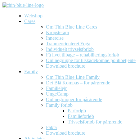
Webshop
Cares
Om Thin Blue Line Cares
Kropsterapi
Innercise
Traumeorienteret Yoga
Individuelt trivselsforløb
Få livet tilbage – rehabiliteringsforløb
Onlinegruppe for tilskadekomne politibetjente
Download brochure
Family
Om Thin Blue Line Family
Det Blå Kompas – for pårørende
Familielejr
UngeCamp
Onlinegrupper for pårørende
Family forløb
Parforløb
Familieforløb
Trivselsforløb for pårørende
Fakta
Download brochure
Aktiviteter