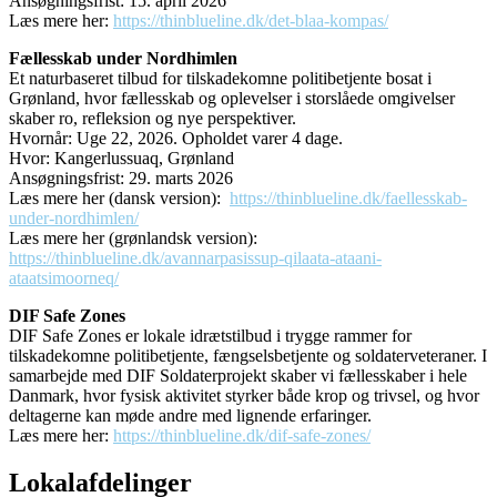
Ansøgningsfrist: 15. april 2026
Læs mere her:
https://thinblueline.dk/det-blaa-kompas/
Fællesskab under Nordhimlen
Et naturbaseret tilbud for tilskadekomne politibetjente bosat i
Grønland, hvor fællesskab og oplevelser i storslåede omgivelser
skaber ro, refleksion og nye perspektiver.
Hvornår: Uge 22, 2026. Opholdet varer 4 dage.
Hvor: Kangerlussuaq, Grønland
Ansøgningsfrist: 29. marts 2026
Læs mere her (dansk version):
https://thinblueline.dk/faellesskab-
under-nordhimlen/
Læs mere her (grønlandsk version):
https://thinblueline.dk/avannarpasissup-qilaata-ataani-
ataatsimoorneq/
DIF Safe Zones
DIF Safe Zones er lokale idrætstilbud i trygge rammer for
tilskadekomne politibetjente, fængselsbetjente og soldaterveteraner. I
samarbejde med DIF Soldaterprojekt skaber vi fællesskaber i hele
Danmark, hvor fysisk aktivitet styrker både krop og trivsel, og hvor
deltagerne kan møde andre med lignende erfaringer.
Læs mere her:
https://thinblueline.dk/dif-safe-zones/
Lokalafdelinger