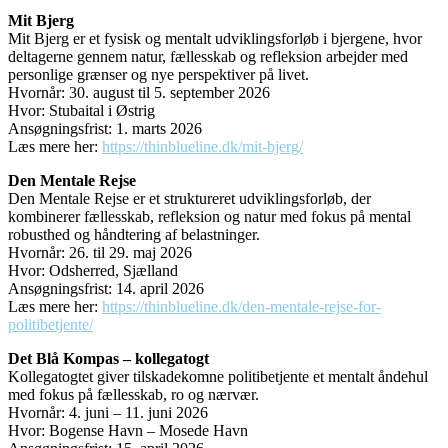
Mit Bjerg
Mit Bjerg er et fysisk og mentalt udviklingsforløb i bjergene, hvor
deltagerne gennem natur, fællesskab og refleksion arbejder med
personlige grænser og nye perspektiver på livet.
Hvornår: 30. august til 5. september 2026
Hvor: Stubaital i Østrig
Ansøgningsfrist: 1. marts 2026
Læs mere her:
https://thinblueline.dk/mit-bjerg/
Den Mentale Rejse
Den Mentale Rejse er et struktureret udviklingsforløb, der
kombinerer fællesskab, refleksion og natur med fokus på mental
robusthed og håndtering af belastninger.
Hvornår: 26. til 29. maj 2026
Hvor: Odsherred, Sjælland
Ansøgningsfrist: 14. april 2026
Læs mere her:
https://thinblueline.dk/den-mentale-rejse-for-
politibetjente/
Det Blå Kompas – kollegatogt
Kollegatogtet giver tilskadekomne politibetjente et mentalt åndehul
med fokus på fællesskab, ro og nærvær.
Hvornår:
4. juni – 11. juni 2026
Hvor: Bogense Havn – Mosede Havn