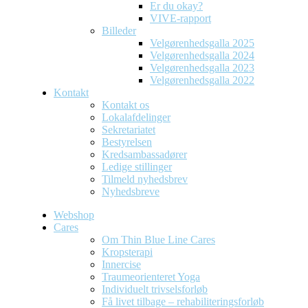
Er du okay?
VIVE-rapport
Billeder
Velgørenhedsgalla 2025
Velgørenhedsgalla 2024
Velgørenhedsgalla 2023
Velgørenhedsgalla 2022
Kontakt
Kontakt os
Lokalafdelinger
Sekretariatet
Bestyrelsen
Kredsambassadører
Ledige stillinger
Tilmeld nyhedsbrev
Nyhedsbreve
Webshop
Cares
Om Thin Blue Line Cares
Kropsterapi
Innercise
Traumeorienteret Yoga
Individuelt trivselsforløb
Få livet tilbage – rehabiliteringsforløb