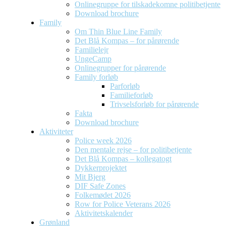
Onlinegruppe for tilskadekomne politibetjente
Download brochure
Family
Om Thin Blue Line Family
Det Blå Kompas – for pårørende
Familielejr
UngeCamp
Onlinegrupper for pårørende
Family forløb
Parforløb
Familieforløb
Trivselsforløb for pårørende
Fakta
Download brochure
Aktiviteter
Police week 2026
Den mentale rejse – for politibetjente
Det Blå Kompas – kollegatogt
Dykkerprojektet
Mit Bjerg
DIF Safe Zones
Folkemødet 2026
Row for Police Veterans 2026
Aktivitetskalender
Grønland