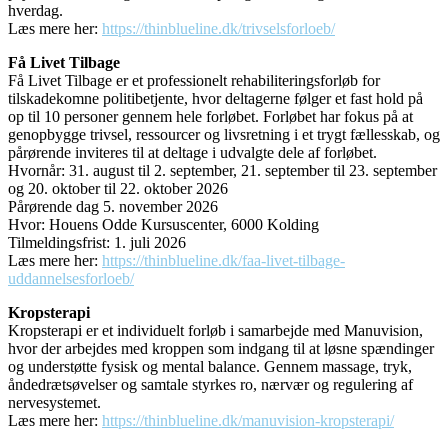
hverdag.
Læs mere her:
https://thinblueline.dk/trivselsforloeb/
Få Livet Tilbage
Få Livet Tilbage er et professionelt rehabiliteringsforløb for
tilskadekomne politibetjente, hvor deltagerne følger et fast hold på
op til 10 personer gennem hele forløbet. Forløbet har fokus på at
genopbygge trivsel, ressourcer og livsretning i et trygt fællesskab, og
pårørende inviteres til at deltage i udvalgte dele af forløbet.
Hvornår: 31. august til 2. september, 21. september til 23. september
og 20. oktober til 22. oktober 2026
Pårørende dag 5. november 2026
Hvor: Houens Odde Kursuscenter, 6000 Kolding
Tilmeldingsfrist: 1. juli 2026
Læs mere her:
https://thinblueline.dk/faa-livet-tilbage-
uddannelsesforloeb/
Kropsterapi
Kropsterapi er et individuelt forløb i samarbejde med Manuvision,
hvor der arbejdes med kroppen som indgang til at løsne spændinger
og understøtte fysisk og mental balance. Gennem massage, tryk,
åndedrætsøvelser og samtale styrkes ro, nærvær og regulering af
nervesystemet.
Læs mere her:
https://thinblueline.dk/manuvision-kropsterapi/