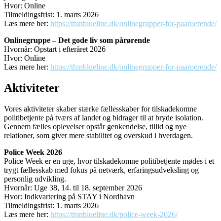
Hvor: Online
Tilmeldingsfrist: 1. marts 2026
Læs mere her:
https://thinblueline.dk/onlinegrupper-for-paaroerende/
Onlinegruppe – Det gode liv som pårørende
Hvornår: Opstart i efteråret 2026
Hvor: Online
Læs mere her:
https://thinblueline.dk/onlinegrupper-for-paaroerende/
Aktiviteter
Vores aktiviteter skaber stærke fællesskaber for tilskadekomne
politibetjente på tværs af landet og bidrager til at bryde isolation.
Gennem fælles oplevelser opstår genkendelse, tillid og nye
relationer, som giver mere stabilitet og overskud i hverdagen.
Police Week 2026
Police Week er en uge, hvor tilskadekomne politibetjente mødes i et
trygt fællesskab med fokus på netværk, erfaringsudveksling og
personlig udvikling.
Hvornår: Uge 38, 14. til 18. september 2026
Hvor: Indkvartering på STAY i Nordhavn
Tilmeldingsfrist: 1. marts 2026
Læs mere her:
https://thinblueline.dk/police-week-2026/