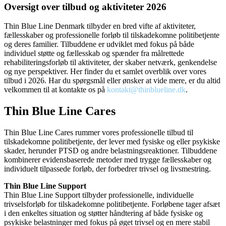
Oversigt over tilbud og aktiviteter 2026
Thin Blue Line Denmark tilbyder en bred vifte af aktiviteter,
fællesskaber og professionelle forløb til tilskadekomne politibetjente
og deres familier. Tilbuddene er udviklet med fokus på både
individuel støtte og fællesskab og spænder fra målrettede
rehabiliteringsforløb til aktiviteter, der skaber netværk, genkendelse
og nye perspektiver. Her finder du et samlet overblik over vores
tilbud i 2026. Har du spørgsmål eller ønsker at vide mere, er du altid
velkommen til at kontakte os på
kontakt@thinblueline.dk
.
Thin Blue Line Cares
Thin Blue Line Cares rummer vores professionelle tilbud til
tilskadekomne politibetjente, der lever med fysiske og eller psykiske
skader, herunder PTSD og andre belastningsreaktioner. Tilbuddene
kombinerer evidensbaserede metoder med trygge fællesskaber og
individuelt tilpassede forløb, der forbedrer trivsel og livsmestring.
Thin Blue Line Support
Thin Blue Line Support tilbyder professionelle, individuelle
trivselsforløb for tilskadekomne politibetjente. Forløbene tager afsæt
i den enkeltes situation og støtter håndtering af både fysiske og
psykiske belastninger med fokus på øget trivsel og en mere stabil