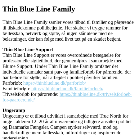
Thin Blue Line Family
Thin Blue Line Family samler vores tilbud til familier og pårørende
til tilskadekomne politibetjente. Her skaber vi trygge rammer for
fællesskab, netværk og støtte, så ingen står alene med de
belastninger, der kan følge med livet tæt på en skadet betjent.
Thin Blue Line Support
Thin Blue Line Support er vores overordnede betegnelse for
professionelle støttetilbud, der gennemføres i samarbejde med
Blume Support. Under Thin Blue Line Family omfatter det
individuelle samtaler samt par- og familieforløb for pårørende, der
har behov for støtte, når arbejdet i politiet påvirker familien.
Parforløb:
https://thinblueline.dk/parforlob/
Familieforløb:
https://thinblueline.dk/familieforloeb/
Trivselsforløb for pårørende:
https://thinblueline.dk/trivselsforloeb-
for-paaroerende/
Ungecamp
Ungecamp er et tilbud udviklet i samarbejde med True North for
unge i alderen 12–20 år af nuværende og tidligere ansatte i politiet
og Danmarks Fængsler. Campen styrker selvværd, mod og
handlekraft gennem fællesskab, udfordringer og inspirerende
undervisning.