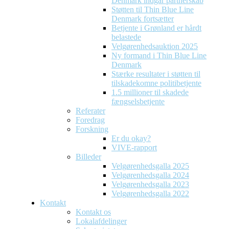
Denmark indgår partnerskab
Støtten til Thin Blue Line
Denmark fortsætter
Betjente i Grønland er hårdt
belastede
Velgørenhedsauktion 2025
Ny formand i Thin Blue Line
Denmark
Stærke resultater i støtten til
tilskadekomne politibetjente
1.5 millioner til skadede
fængselsbetjente
Referater
Foredrag
Forskning
Er du okay?
VIVE-rapport
Billeder
Velgørenhedsgalla 2025
Velgørenhedsgalla 2024
Velgørenhedsgalla 2023
Velgørenhedsgalla 2022
Kontakt
Kontakt os
Lokalafdelinger