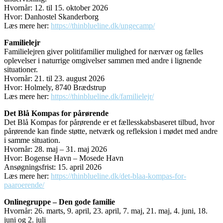
Hvornår: 12. til 15. oktober 2026
Hvor: Danhostel Skanderborg
Læs mere her:
https://thinblueline.dk/ungecamp/
Familielejr
Familielejren giver politifamilier mulighed for nærvær og fælles
oplevelser i naturrige omgivelser sammen med andre i lignende
situationer.
Hvornår: 21. til 23. august 2026
Hvor: Holmely, 8740 Brædstrup
Læs mere her:
https://thinblueline.dk/familielejr/
Det Blå Kompas for pårørende
Det Blå Kompas for pårørende er et fællesskabsbaseret tilbud, hvor
pårørende kan finde støtte, netværk og refleksion i mødet med andre
i samme situation.
Hvornår:
28. maj – 31. maj 2026
Hvor: Bogense Havn – Mosede Havn
Ansøgningsfrist: 15. april 2026
Læs mere her:
https://thinblueline.dk/det-blaa-kompas-for-
paaroerende/
Onlinegruppe – Den gode familie
Hvornår: 26. marts, 9. april, 23. april, 7. maj, 21. maj, 4. juni, 18.
juni og 2. juli