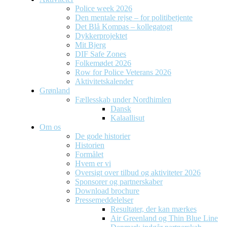
Police week 2026
Den mentale rejse – for politibetjente
Det Blå Kompas – kollegatogt
Dykkerprojektet
Mit Bjerg
DIF Safe Zones
Folkemødet 2026
Row for Police Veterans 2026
Aktivitetskalender
Grønland
Fællesskab under Nordhimlen
Dansk
Kalaallisut
Om os
De gode historier
Historien
Formålet
Hvem er vi
Oversigt over tilbud og aktiviteter 2026
Sponsorer og partnerskaber
Download brochure
Pressemeddelelser
Resultater, der kan mærkes
Air Greenland og Thin Blue Line